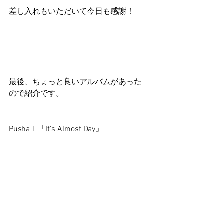
差し入れもいただいて今日も感謝！
最後、ちょっと良いアルバムがあった
ので紹介です。
Pusha T 「It's Almost Day」