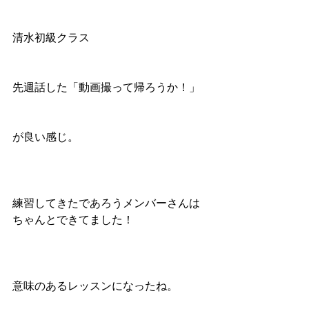
清水初級クラス
先週話した「動画撮って帰ろうか！」
が良い感じ。
練習してきたであろうメンバーさんは
ちゃんとできてました！
意味のあるレッスンになったね。