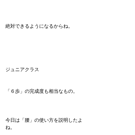
絶対できるようになるからね。
ジュニアクラス
「６歩」の完成度も相当なもの。
今日は「腰」の使い方を説明したよ
ね。