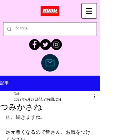
記事
GAN
2022年4月27日
読了時間: 2分
つみかさね
雨、続きますね。
足元悪くなるので皆さん、お気をつけ