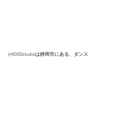
（HOODstudioは静岡市にある、ダンス
スクール、キッズダンススクール、レ
ンタルスタジオ、ダンススタジオで
す。）