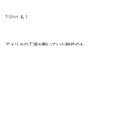
T-Shirt も！
アメリカの工場が動いていた時代のも
の。
全てが「USA」では無いけど、アメカ
ジ系はタフなものが多い。
それに、シルエットも抜群に良い！