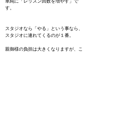
単純に「レッスン回数を増やす」で
す。
スタジオなら「やる」という事なら、
スタジオに連れてくるのが１番。
親御様の負担は大きくなりますが、こ
れ効果、大です。
レッスンに参加するのが大変なら、土
曜の練習会やワークショップに参加す
る
のも「１つの手」ですね。
「手」はいくつかあります。