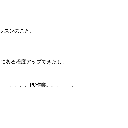
ッスンのこと。
P
にある程度アップできたし、
、、、、、、
PC
作業。。。。。。